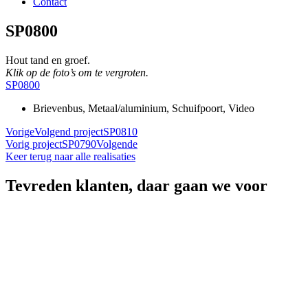
Contact
SP0800
Hout tand en groef.
Klik op de foto’s om te vergroten.
SP0800
Brievenbus
,
Metaal/aluminium
,
Schuifpoort
,
Video
Vorige
Volgend project
SP0810
Vorig project
SP0790
Volgende
Keer terug naar alle realisaties
Tevreden klanten, daar gaan we voor